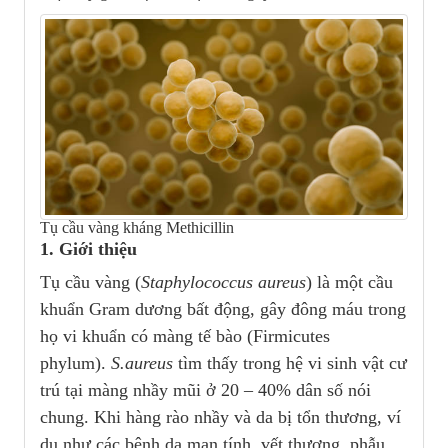
Tụ cầu vàng kháng Methicillin
1. Giới thiệu
Tụ cầu vàng (
Staphylococcus aureus
) là một cầu
khuẩn Gram dương bất động, gây đông máu trong
họ vi khuẩn có màng tế bào (Firmicutes
phylum).
S.aureus
tìm thấy trong hệ vi sinh vật cư
trú tại màng nhầy mũi ở 20 – 40% dân số nói
chung. Khi hàng rào nhầy và da bị tổn thương, ví
dụ như các bệnh da mạn tính, vết thương, phẫu