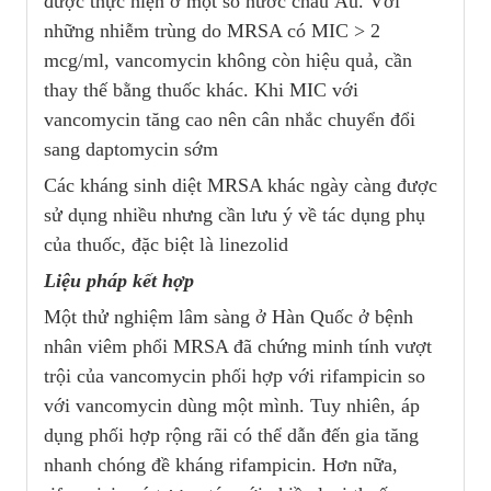
được thực hiện ở một số nước châu Âu. Với
những nhiễm trùng do MRSA có MIC > 2
mcg/ml, vancomycin không còn hiệu quả, cần
thay thế bằng thuốc khác. Khi MIC với
vancomycin tăng cao nên cân nhắc chuyển đổi
sang daptomycin sớm
Các kháng sinh diệt MRSA khác ngày càng được
sử dụng nhiều nhưng cần lưu ý về tác dụng phụ
của thuốc, đặc biệt là linezolid
Liệu pháp kết hợp
Một thử nghiệm lâm sàng ở Hàn Quốc ở bệnh
nhân viêm phổi MRSA đã chứng minh tính vượt
trội của vancomycin phối hợp với rifampicin so
với vancomycin dùng một mình. Tuy nhiên, áp
dụng phối hợp rộng rãi có thể dẫn đến gia tăng
nhanh chóng đề kháng rifampicin. Hơn nữa,