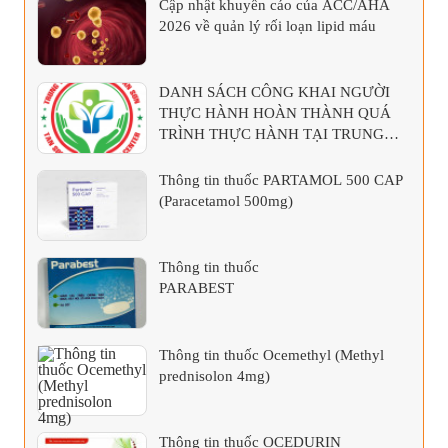
Cập nhật khuyến cáo của ACC/AHA
2026 về quản lý rối loạn lipid máu
DANH SÁCH CÔNG KHAI NGƯỜI
THỰC HÀNH HOÀN THÀNH QUÁ
TRÌNH THỰC HÀNH TẠI TRUNG
TÂM Y TẾ KHU VỰC TÂN SƠN
Thông tin thuốc PARTAMOL 500 CAP
(Paracetamol 500mg)
Thông tin thuốc
PARABEST
Thông tin thuốc Ocemethyl (Methyl
prednisolon 4mg)
Thông tin thuốc OCEDURIN