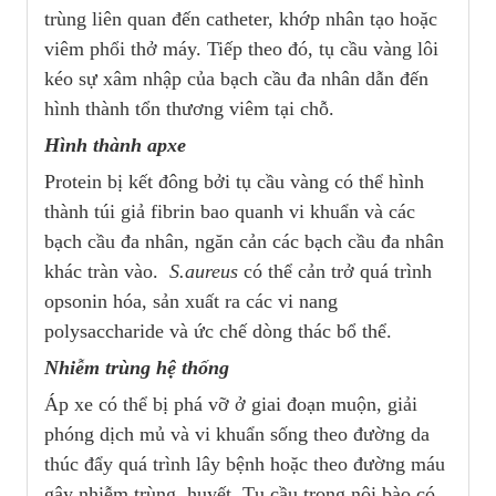
trùng liên quan đến catheter, khớp nhân tạo hoặc
viêm phổi thở máy. Tiếp theo đó, tụ cầu vàng lôi
kéo sự xâm nhập của bạch cầu đa nhân dẫn đến
hình thành tổn thương viêm tại chỗ.
Hình thành apxe
Protein bị kết đông bởi tụ cầu vàng có thể hình
thành túi giả fibrin bao quanh vi khuẩn và các
bạch cầu đa nhân, ngăn cản các bạch cầu đa nhân
khác tràn vào.
S.aureus
có thể cản trở quá trình
opsonin hóa, sản xuất ra các vi nang
polysaccharide và ức chế dòng thác bổ thể.
Nhiễm trùng hệ thống
Áp xe có thể bị phá vỡ ở giai đoạn muộn, giải
phóng dịch mủ và vi khuẩn sống theo đường da
thúc đẩy quá trình lây bệnh hoặc theo đường máu
gây nhiễm trùng huyết. Tụ cầu trong nội bào có