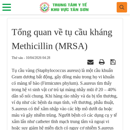
Tổng quan về tụ cầu kháng
Methicillin (MRSA)
Thứ sáu - 10/04/2026 04:28
Tụ cầu vàng (Staphylococcus aureus) là một cầu khuẩn
Gram dương bất động, gây đông máu trong họ vi khuẩn
có màng tế bào (Firmicutes phylum). S.aureus tìm thấy
trong hệ vi sinh vật cư trú tại màng nhầy mũi ở 20 – 40%
dân số nói chung. Khi hàng rào nhầy và da bị tổn thương,
ví dụ như các bệnh da mạn tính, vết thương, phẫu thuật,
S.aureus có thể xâm nhập vào các lớp mô dưới da hoặc
máu và gây nhiễm trùng. Người bệnh có các dụng cụ y tế
xâm lấn như catheter tĩnh mạch trung tâm và ngoại vi
hoặc suy giảm hệ miễn dịch có nguy cơ nhiễm S.aureus