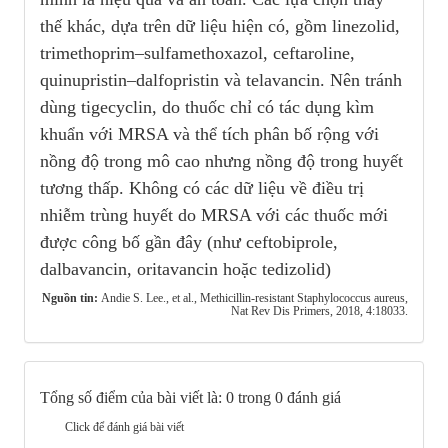
thế khác, dựa trên dữ liệu hiện có, gồm linezolid,
trimethoprim–sulfamethoxazol, ceftaroline,
quinupristin–dalfopristin và telavancin. Nên tránh
dùng tigecyclin, do thuốc chỉ có tác dụng kìm
khuẩn với MRSA và thể tích phân bố rộng với
nồng độ trong mô cao nhưng nồng độ trong huyết
tương thấp. Không có các dữ liệu về điều trị
nhiễm trùng huyết do MRSA với các thuốc mới
được công bố gần đây (như ceftobiprole,
dalbavancin, oritavancin hoặc tedizolid)
Nguồn tin:
Andie S. Lee., et al., Methicillin-resistant Staphylococcus aureus,
Nat Rev Dis Primers, 2018, 4:18033.
Tổng số điểm của bài viết là: 0 trong 0 đánh giá
Click để đánh giá bài viết