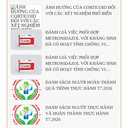
ẢNH HƯỞNG CỦA CORTICOID ĐỐI
VỚI CÁC XÉT NGHIỆM PHỔ BIẾN
ĐÁNH GIÁ VIỆC PHỐI HỢP
METRONIDAZOL VỚI KHÁNG SINH
ĐÃ CÓ HOẠT TÍNH CHỐNG VI
KHUẨN KỴ KHÍ
ĐÁNH GIÁ VIỆC PHỐI HỢP
METRONIDAZOL VỚI KHÁNG SINH
ĐÃ CÓ HOẠT TÍNH CHỐNG VI
KHUẨN KỴ KHÍ
DANH SÁCH NGƯỜI HOÀN THÀNH
QUÁ TRÌNH THỰC HÀNH T7.2026
DANH SÁCH NGƯỜI THỰC HÀNH
VÀ HOÀN THÀNH THỰC HÀNH
T7.2026