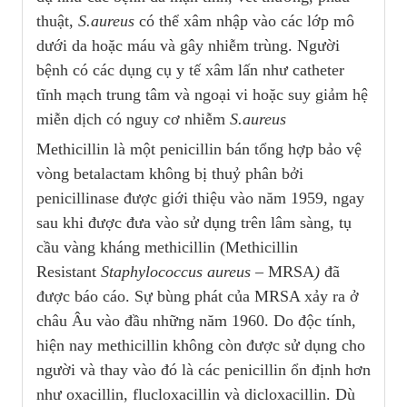
thuật,
S.aureus
có thể xâm nhập vào các lớp mô
dưới da hoặc máu và gây nhiễm trùng. Người
bệnh có các dụng cụ y tế xâm lấn như catheter
tĩnh mạch trung tâm và ngoại vi hoặc suy giảm hệ
miễn dịch có nguy cơ nhiễm
S.aureus
Methicillin là một penicillin bán tổng hợp bảo vệ
vòng betalactam không bị thuỷ phân bởi
penicillinase được giới thiệu vào năm 1959, ngay
sau khi được đưa vào sử dụng trên lâm sàng, tụ
cầu vàng kháng methicillin (Methicillin
Resistant
Staphylococcus aureus
–
MRSA
)
đã
được báo cáo. Sự bùng phát của MRSA xảy ra ở
châu Âu vào đầu những năm 1960. Do độc tính,
hiện nay methicillin không còn được sử dụng cho
người và thay vào đó là các penicillin ổn định hơn
như oxacillin, flucloxacillin và dicloxacillin. Dù