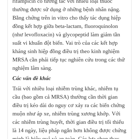
rifampicin có tương tác với nhiều loại thuốc
thường được sử dụng ở những bệnh nhân nặng.
Bằng chứng trên in vitro cho thấy tác dụng hiệp
đồng kết hợp giữa beta-lactam, fluoroquinolon
(như levofloxacin) và glycopeptid làm giảm tần
suất vi khuẩn đột biến. Vai trò của các kết hợp
kháng sinh hiệp đồng điều trị theo kinh nghiệm
MRSA cần phải tiếp tục nghiên cứu trong các thử
nghiệm lâm sàng.
Các vấn đề khác
Trái với nhiều loại nhiễm trùng khác, nhiễm tụ
cầu (bao gồm cả MRSA) thường cần thời gian
điều trị kéo dài do nguy cơ xảy ra các biến chứng
muộn như áp xe, nhiễm trùng xương khớp. Với
các nhiễm trùng huyết, thời gian điều trị tối thiểu
là 14 ngày, liệu pháp ngắn hơn không được chứng
minh là hiệu quả và an toàn. Các lựa chọn thay