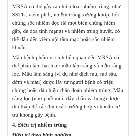
MRSA có thể gây ra nhiều loại nhiễm trùng, như
SSTIs, viêm phổi, nhiễm trùng xương khớp, hội
chứng sốc nhiễm độc (là một biến chứng hiếm
gặp, đe dọa tính mạng) và nhiễm trùng huyết, có
thể dẫn đến viêm nội tâm mạc hoặc sốc nhiễm
khuẩn.
Mẫu bệnh phẩm vi sinh liên quan đến MRSA có
thể phân làm hai loại: mẫu lâm sàng và mẫu sàng
lọc. Mẫu lâm sàng (ví dụ như dịch mủ, mô sâu,
đờm và máu) được lấy từ người bệnh có triệu
chứng hoặc dấu hiệu chẩn đoán nhiễm trùng. Mẫu
sàng lọc (như phết mũi, đáy chậu và họng) được
thu thập để xác định các trường hợp vi khuẩn cư
trú không gây bệnh.
4. Điều trị nhiễm trùng
Điều trị theo kinh nghiệm