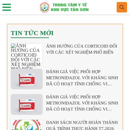
TIN TỨC MỚI
ẢNH HƯỞNG CỦA CORTICOID ĐỐI
VỚI CÁC XÉT NGHIỆM PHỔ BIẾN
ĐÁNH GIÁ VIỆC PHỐI HỢP
METRONIDAZOL VỚI KHÁNG SINH
ĐÃ CÓ HOẠT TÍNH CHỐNG VI
KHUẨN KỴ KHÍ
ĐÁNH GIÁ VIỆC PHỐI HỢP
METRONIDAZOL VỚI KHÁNG SINH
ĐÃ CÓ HOẠT TÍNH CHỐNG VI
KHUẨN KỴ KHÍ
DANH SÁCH NGƯỜI HOÀN THÀNH
QUÁ TRÌNH THỰC HÀNH T7.2026