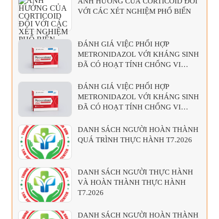
ẢNH HƯỞNG CỦA CORTICOID ĐỐI
VỚI CÁC XÉT NGHIỆM PHỔ BIẾN
ĐÁNH GIÁ VIỆC PHỐI HỢP
METRONIDAZOL VỚI KHÁNG SINH
ĐÃ CÓ HOẠT TÍNH CHỐNG VI
KHUẨN KỴ KHÍ
ĐÁNH GIÁ VIỆC PHỐI HỢP
METRONIDAZOL VỚI KHÁNG SINH
ĐÃ CÓ HOẠT TÍNH CHỐNG VI
KHUẨN KỴ KHÍ
DANH SÁCH NGƯỜI HOÀN THÀNH
QUÁ TRÌNH THỰC HÀNH T7.2026
DANH SÁCH NGƯỜI THỰC HÀNH
VÀ HOÀN THÀNH THỰC HÀNH
T7.2026
DANH SÁCH NGƯỜI HOÀN THÀNH