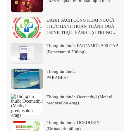
2026 về quản lý rối loạn lipid máu
DANH SÁCH CÔNG KHAI NGƯỜI
THỰC HÀNH HOÀN THÀNH QUÁ
TRÌNH THỰC HÀNH TẠI TRUNG
TÂM Y TẾ KHU VỰC TÂN SƠN
Thông tin thuốc PARTAMOL 500 CAP
(Paracetamol 500mg)
Thông tin thuốc
PARABEST
Thông tin thuốc Ocemethyl (Methyl
prednisolon 4mg)
Thông tin thuốc OCEDURIN
(Drotaverin 40mg)