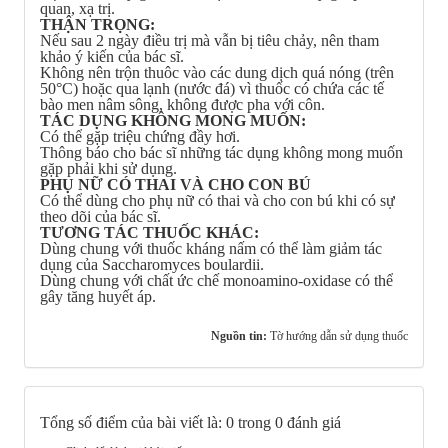
quan, xạ trị.
THẬN TRỌNG:
Nếu sau 2 ngày điều trị mà vẫn bị tiêu chảy, nên tham
khảo ý kiến của bác sĩ.
Không nên trộn thuôc vào các dung dịch quá nóng (trên
50°C) hoặc qua lạnh (nước đá) vì thuốc có chứa các tế
bào men nâm sông, không được pha với côn.
TÁC DỤNG KHÔNG MONG MUỐN:
Có thể gặp triệu chứng đầy hơi.
Thông báo cho bác sĩ những tác dụng không mong muốn
gặp phải khi sử dụng.
PHỤ NỮ CÓ THAI VÀ CHO CON BÚ
Có thể dùng cho phụ nữ có thai và cho con bú khi có sự
theo dõi của bác sĩ.
TƯƠNG TÁC THUỐC KHÁC:
Dùng chung với thuốc kháng nấm có thể làm giảm tác
dụng của Saccharomyces boulardii.
Dùng chung với chất ức chế monoamino-oxidase có thể
gây tăng huyết áp.
Nguồn tin:
Tờ hướng dẫn sử dụng thuốc
Tổng số điểm của bài viết là: 0 trong 0 đánh giá