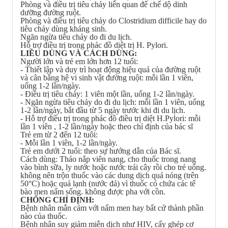
Phòng và điều trị tiêu chảy liên quan đế chế dộ dinh
dưỡng đường ruột.
Phòng và điều trị tiêu chảy do Clostridium difficile hay do
tiêu chảy dùng kháng sinh.
Ngăn ngừa tiêu chảy do đi du lịch.
Hỗ trợ điều trị trong phác đồ diệt trị H. Pylori.
LIỀU DÙNG VÀ CÁCH DÙNG:
Người lớn và trẻ em lớn hơn 12 tuổi:
- Thiết lập và duy trì hoạt động hiệu quả của đường ruột
và cân bằng hệ vi sinh vật đường ruột: mỗi lần 1 viên,
uống 1-2 lần/ngày.
- Điều trị tiêu chảy: 1 viên một lần, uống 1-2 lần/ngày.
- Ngăn ngừa tiêu chảy do đi du lịch: mỗi lần 1 viên, uống
1-2 lần/ngày, bắt đầu từ 5 ngày trước khi đi du lịch.
- Hỗ trợ điều trị trong phác đồ điều trị diệt H.Pylori: mỗi
lần 1 viên , 1-2 lần/ngày hoặc theo chỉ định của bác sĩ
Trẻ em từ 2 đến 12 tuôi:
- Mỗi lần 1 viên, 1-2 lần/ngày.
Trẻ em dưới 2 tuổi: theo sự hướng dẫn của Bác sĩ.
Cách dùng: Tháo nắp viên nang, cho thuốc trong nang
vào bình sữa, ly nước hoặc nước trái cây rồi cho trẻ uống.
không nên trộn thuốc vào các dung dịch quá nóng (trên
50°C) hoặc quá lạnh (nước đá) vì thuốc có chứa các tế
bào men nấm sống. không được pha với cồn.
CHỐNG CHỈ ĐỊNH:
Bệnh nhân mẫn cảm với nấm men hay bất cứ thành phần
nào của thuốc.
Bệnh nhân suy giảm miễn dịch như HIV, cấy ghép cơ