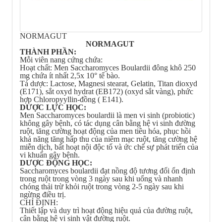
NORMAGUT
NORMAGUT
THÀNH PHẦN:
Mỗi viên nang cứng chứa:
Hoạt chất: Men Saccharomyces Boulardii đông khô 250
mg chứa ít nhất 2,5x 10° tế bào.
Tá dược: Lactose, Magnesi stearat, Gelatin, Titan dioxyd
(E171), sắt oxyd hydrat (EB172) (oxyd sắt vàng), phức
hợp Chloropyyllin-đồng ( E141).
DƯỢC LỰC HỌC:
Men Saccharomyces boulardii là men vi sinh (probiotic)
không gây bệnh, có tác dụng cân bằng hệ vi sinh đường
ruột, tăng cường hoạt động của men tiêu hóa, phục hồi
khả năng tăng hấp thu của niêm mạc ruột, tăng cường hệ
miễn dịch, bất hoạt nội độc tố và ức chế sự phát triển của
vi khuẩn gây bệnh.
DƯỢC ĐỘNG HỌC:
Saccharomyces boulardii đạt nồng độ tương đối ổn định
trong ruột trong vòng 3 ngày sau khi uống và nhanh
chóng thải trừ khỏi ruột trong vòng 2-5 ngày sau khi
ngừng điều trị.
CHỈ ĐỊNH:
Thiết lập và duy trì hoạt động hiệu quả của đường ruột,
cân bằng hệ vi sinh vật đường ruột.