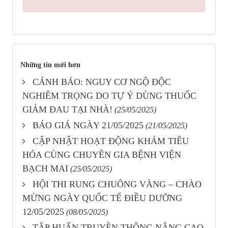
Những tin mới hơn
CẢNH BÁO: NGUY CƠ NGỘ ĐỘC
NGHIÊM TRỌNG DO TỰ Ý DÙNG THUỐC
GIẢM ĐAU TẠI NHÀ!
(25/05/2025)
BÁO GIÁ NGÀY 21/05/2025
(21/05/2025)
CẬP NHẬT HOẠT ĐỘNG KHÁM TIÊU
HÓA CÙNG CHUYÊN GIA BỆNH VIỆN
BẠCH MAI
(25/05/2025)
HỘI THI RUNG CHUÔNG VÀNG – CHÀO
MỪNG NGÀY QUỐC TẾ ĐIỀU DƯỠNG
12/05/2025
(08/05/2025)
TẬP HUẤN TRUYỀN THÔNG NÂNG CAO