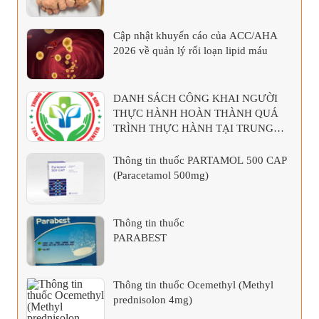
Cập nhật khuyến cáo của ACC/AHA
2026 về quản lý rối loạn lipid máu
DANH SÁCH CÔNG KHAI NGƯỜI
THỰC HÀNH HOÀN THÀNH QUÁ
TRÌNH THỰC HÀNH TẠI TRUNG
TÂM Y TẾ KHU VỰC TÂN SƠN
Thông tin thuốc PARTAMOL 500 CAP
(Paracetamol 500mg)
Thông tin thuốc
PARABEST
Thông tin thuốc Ocemethyl (Methyl
prednisolon 4mg)