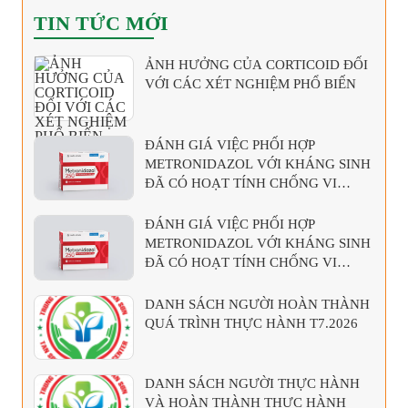
TIN TỨC MỚI
ẢNH HƯỞNG CỦA CORTICOID ĐỐI
VỚI CÁC XÉT NGHIỆM PHỔ BIẾN
ĐÁNH GIÁ VIỆC PHỐI HỢP
METRONIDAZOL VỚI KHÁNG SINH
ĐÃ CÓ HOẠT TÍNH CHỐNG VI
KHUẨN KỴ KHÍ
ĐÁNH GIÁ VIỆC PHỐI HỢP
METRONIDAZOL VỚI KHÁNG SINH
ĐÃ CÓ HOẠT TÍNH CHỐNG VI
KHUẨN KỴ KHÍ
DANH SÁCH NGƯỜI HOÀN THÀNH
QUÁ TRÌNH THỰC HÀNH T7.2026
DANH SÁCH NGƯỜI THỰC HÀNH
VÀ HOÀN THÀNH THỰC HÀNH