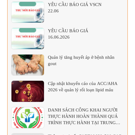
YÊU CẦU BÁO GIÁ VSCN
22.06
YÊU CẦU BÁO GIÁ
16.06.2026
Quản lý tăng huyết áp ở bệnh nhân
gout
Cập nhật khuyến cáo của ACC/AHA
2026 về quản lý rối loạn lipid máu
DANH SÁCH CÔNG KHAI NGƯỜI
THỰC HÀNH HOÀN THÀNH QUÁ
TRÌNH THỰC HÀNH TẠI TRUNG
TÂM Y TẾ KHU VỰC TÂN SƠN