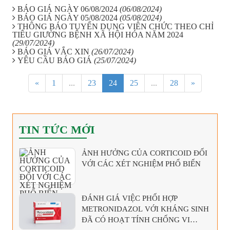
BÁO GIÁ NGÀY 06/08/2024
(06/08/2024)
BÁO GIÁ NGÀY 05/08/2024
(05/08/2024)
THÔNG BÁO TUYỂN DỤNG VIÊN CHỨC THEO CHỈ
TIÊU GIƯỜNG BỆNH XÃ HỘI HÓA NĂM 2024
(29/07/2024)
BÁO GIÁ VẮC XIN
(26/07/2024)
YÊU CẦU BÁO GIÁ
(25/07/2024)
«
1
...
23
24
25
...
28
»
TIN TỨC MỚI
ẢNH HƯỞNG CỦA CORTICOID ĐỐI
VỚI CÁC XÉT NGHIỆM PHỔ BIẾN
ĐÁNH GIÁ VIỆC PHỐI HỢP
METRONIDAZOL VỚI KHÁNG SINH
ĐÃ CÓ HOẠT TÍNH CHỐNG VI