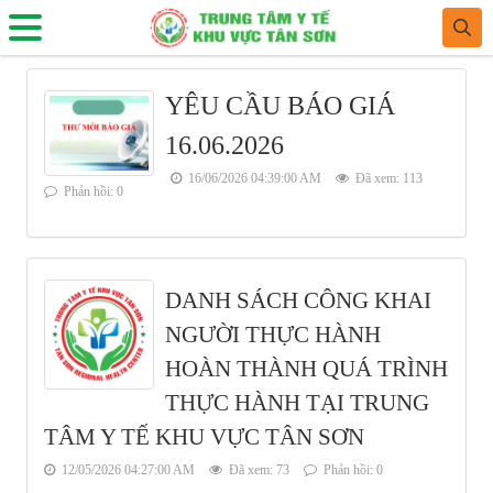
YÊU CẦU BÁO GIÁ
16.06.2026
16/06/2026 04:39:00 AM
Đã xem: 113
Phản hồi: 0
DANH SÁCH CÔNG KHAI
NGƯỜI THỰC HÀNH
HOÀN THÀNH QUÁ TRÌNH
THỰC HÀNH TẠI TRUNG
TÂM Y TẾ KHU VỰC TÂN SƠN
12/05/2026 04:27:00 AM
Đã xem: 73
Phản hồi: 0