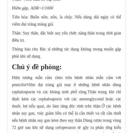
Hiếm gặp, ADR<1/1000
Tiêu hóa: Buồn nôn, nôn, ỉa chảy. Nếu dùng dài ngày có thể
viêm đại tràng màng giả.
Thận: Suy thận, đặc biệt suy yếu chức năng thận trong thời gian
điều trị.
Thông báo cho Bác sĩ những tác dụng không mong muốn gặp
phải khi sử dụng.
Chú ý đề phòng:
Hiện tượng mẫn cảm chéo trên bệnh nhân mẫn cảm với
penicilinViêm đại tràng giả mạc ở những bệnh nhân dùng
cephalosporin và các kháng sinh phổ rộng.Thận trọng khi chỉ
định kèm các cephalosporin với các aminoglycosid hoặc các
thuốc lợi tiểu quai, do làm tăng độc tính trên thận.Ở các bệnh
nhân suy gan, việc giảm liều có thể là cần thiết và rất cần thiết
nếu bệnh nhân suy gan kèm theo suy thận.Dùng rượu trong vòng
72 giờ sau khi sử dụng cefoperazon sẽ gây ra phản ứng kiểu