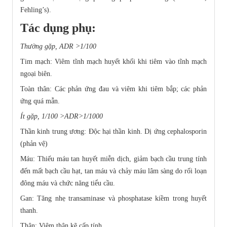
Fehling’s).
Tác dụng phụ:
Thường gặp, ADR >1/100
Tim mạch: Viêm tĩnh mạch huyết khối khi tiêm vào tĩnh mạch
ngoại biên.
Toàn thân: Các phản ứng đau và viêm khi tiêm bắp; các phản
ứng quá mẫn.
Ít gặp, 1/100 >ADR>1/1000
Thần kinh trung ương: Ðộc hại thần kinh. Dị ứng cephalosporin
(phản vệ)
Máu: Thiếu máu tan huyết miễn dịch, giảm bạch cầu trung tính
đến mất bạch cầu hạt, tan máu và chảy máu lâm sàng do rối loạn
đông máu và chức năng tiểu cầu.
Gan: Tăng nhẹ transaminase và phosphatase kiềm trong huyết
thanh.
Thận: Viêm thận kẽ cấp tính.