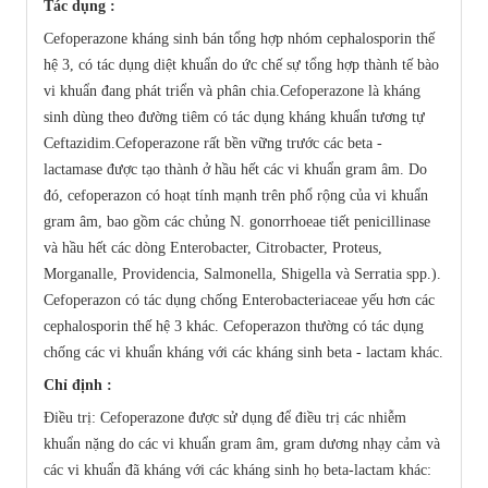
Tác dụng :
Cefoperazone kháng sinh bán tổng hợp nhóm cephalosporin thế
hệ 3, có tác dụng diệt khuẩn do ức chế sự tổng hợp thành tế bào
vi khuẩn đang phát triển và phân chia.Cefoperazone là kháng
sinh dùng theo đường tiêm có tác dụng kháng khuẩn tương tự
Ceftazidim.Cefoperazone rất bền vững trước các beta -
lactamase được tạo thành ở hầu hết các vi khuẩn gram âm. Do
đó, cefoperazon có hoạt tính mạnh trên phổ rộng của vi khuẩn
gram âm, bao gồm các chủng N. gonorrhoeae tiết penicillinase
và hầu hết các dòng Enterobacter, Citrobacter, Proteus,
Morganalle, Providencia, Salmonella, Shigella và Serratia spp.).
Cefoperazon có tác dụng chống Enterobacteriaceae yếu hơn các
cephalosporin thế hệ 3 khác. Cefoperazon thường có tác dụng
chống các vi khuẩn kháng với các kháng sinh beta - lactam khác.
Chỉ định :
Ðiều trị: Cefoperazone được sử dụng để điều trị các nhiễm
khuẩn nặng do các vi khuẩn gram âm, gram dương nhạy cảm và
các vi khuẩn đã kháng với các kháng sinh họ beta-lactam khác: