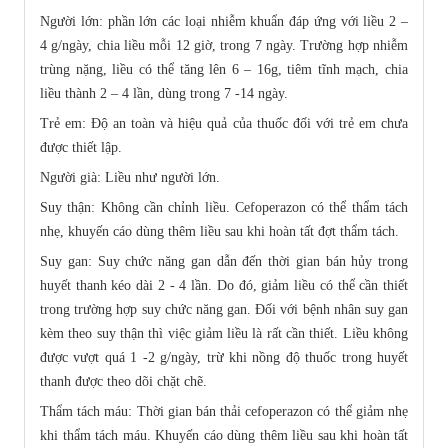
Người lớn: phần lớn các loại nhiễm khuẩn đáp ứng với liều 2 –
4 g/ngày, chia liều mỗi 12 giờ, trong 7 ngày. Trường hợp nhiễm
trùng nặng, liều có thể tăng lên 6 – 16g, tiêm tĩnh mạch, chia
liều thành 2 – 4 lần, dùng trong 7 -14 ngày.
Trẻ em: Độ an toàn và hiệu quả của thuốc đối với trẻ em chưa
được thiết lập.
Người già: Liều như người lớn.
Suy thận: Không cần chỉnh liều. Cefoperazon có thể thẩm tách
nhẹ, khuyến cáo dùng thêm liều sau khi hoàn tất đợt thẩm tách.
Suy gan: Suy chức năng gan dẫn đến thời gian bán hủy trong
huyết thanh kéo dài 2 - 4 lần. Do đó, giảm liều có thể cần thiết
trong trường hợp suy chức năng gan. Đối với bệnh nhân suy gan
kèm theo suy thận thì việc giảm liều là rất cần thiết. Liều không
được vượt quá 1 -2 g/ngày, trừ khi nồng độ thuốc trong huyết
thanh được theo dõi chặt chẽ.
Thẩm tách máu: Thời gian bán thải cefoperazon có thể giảm nhẹ
khi thẩm tách máu. Khuyến cáo dùng thêm liều sau khi hoàn tất