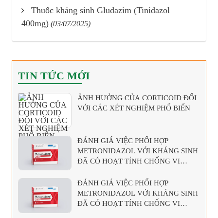
Thuốc kháng sinh Gludazim (Tinidazol
400mg)
(03/07/2025)
TIN TỨC MỚI
ẢNH HƯỞNG CỦA CORTICOID ĐỐI
VỚI CÁC XÉT NGHIỆM PHỔ BIẾN
ĐÁNH GIÁ VIỆC PHỐI HỢP
METRONIDAZOL VỚI KHÁNG SINH
ĐÃ CÓ HOẠT TÍNH CHỐNG VI
KHUẨN KỴ KHÍ
ĐÁNH GIÁ VIỆC PHỐI HỢP
METRONIDAZOL VỚI KHÁNG SINH
ĐÃ CÓ HOẠT TÍNH CHỐNG VI
KHUẨN KỴ KHÍ