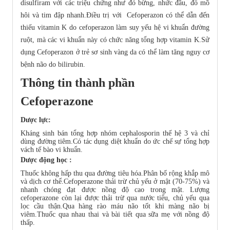
disulfiram với các triệu chứng như đỏ bừng, nhức đầu, đổ mồ
hôi và tim đập nhanh.Điều trị với Cefoperazon có thể dẫn đến
thiếu vitamin K do cefoperazon làm suy yếu hệ vi khuẩn đường
ruột, mà các vi khuẩn này có chức năng tổng hợp vitamin K.Sử
dụng Cefoperazon ở trẻ sơ sinh vàng da có thể làm tăng nguy cơ
bệnh não do bilirubin.
Thông tin thành phần
Cefoperazone
Dược lực:
Kháng sinh bán tổng hợp nhóm cephalosporin thế hệ 3 và chỉ
dùng đường tiêm.Có tác dụng diệt khuẩn do ức chế sự tổng hợp
vách tế bào vi khuẩn.
Dược động học :
Thuốc không hấp thu qua đường tiêu hóa.Phân bố rộng khắp mô
và dịch cơ thể.Cefoperazone thải trừ chủ yếu ở mật (70-75%) và
nhanh chóng đạt được nồng độ cao trong mật. Lượng
cefoperazone còn lại được thải trừ qua nước tiểu, chủ yếu qua
lọc cầu thận.Qua hàng rào máu não tốt khi màng não bị
viêm.Thuốc qua nhau thai và bài tiết qua sữa mẹ với nồng độ
thấp.