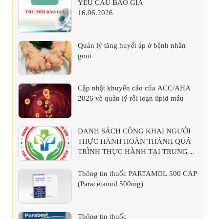
YÊU CẦU BÁO GIÁ
16.06.2026
Quản lý tăng huyết áp ở bệnh nhân
gout
Cập nhật khuyến cáo của ACC/AHA
2026 về quản lý rối loạn lipid máu
DANH SÁCH CÔNG KHAI NGƯỜI
THỰC HÀNH HOÀN THÀNH QUÁ
TRÌNH THỰC HÀNH TẠI TRUNG
TÂM Y TẾ KHU VỰC TÂN SƠN
Thông tin thuốc PARTAMOL 500 CAP
(Paracetamol 500mg)
Thông tin thuốc