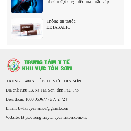
trí sớm đột quỵ thiếu máu não cấp
Thông tin thuốc
BETASALIC
TRUNG TÂM Y TẾ KHU VỰC TÂN SƠN
Địa chỉ: Khu 5B, xã Tân Sơn, tỉnh Phú Thọ
Điện thoại: 1800 969677 (trực 24/24)
Email: bvdkhuyentanson@gmail.com
Website:
https://trungtamytehuyentanson.com.vn/