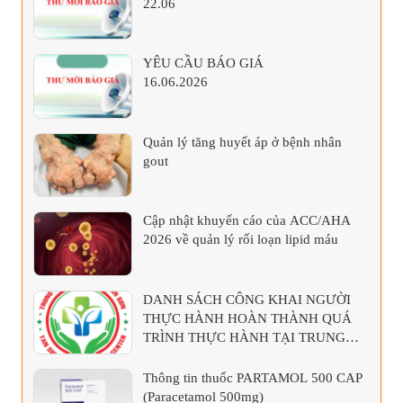
22.06
YÊU CẦU BÁO GIÁ
16.06.2026
Quản lý tăng huyết áp ở bệnh nhân
gout
Cập nhật khuyến cáo của ACC/AHA
2026 về quản lý rối loạn lipid máu
DANH SÁCH CÔNG KHAI NGƯỜI
THỰC HÀNH HOÀN THÀNH QUÁ
TRÌNH THỰC HÀNH TẠI TRUNG
TÂM Y TẾ KHU VỰC TÂN SƠN
Thông tin thuốc PARTAMOL 500 CAP
(Paracetamol 500mg)