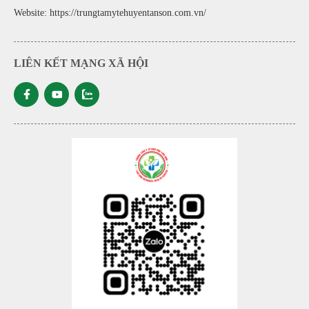
Website:
https://trungtamytehuyentanson.com.vn/
LIÊN KẾT MẠNG XÃ HỘI