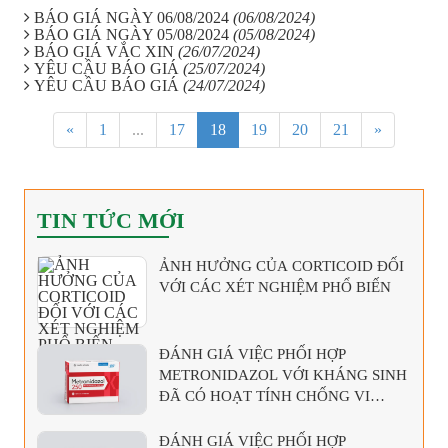
BÁO GIÁ NGÀY 06/08/2024
(06/08/2024)
BÁO GIÁ NGÀY 05/08/2024
(05/08/2024)
BÁO GIÁ VẮC XIN
(26/07/2024)
YÊU CẦU BÁO GIÁ
(25/07/2024)
YÊU CẦU BÁO GIÁ
(24/07/2024)
«
1
...
17
18
19
20
21
»
TIN TỨC MỚI
ẢNH HƯỞNG CỦA CORTICOID ĐỐI
VỚI CÁC XÉT NGHIỆM PHỔ BIẾN
ĐÁNH GIÁ VIỆC PHỐI HỢP
METRONIDAZOL VỚI KHÁNG SINH
ĐÃ CÓ HOẠT TÍNH CHỐNG VI
KHUẨN KỴ KHÍ
ĐÁNH GIÁ VIỆC PHỐI HỢP