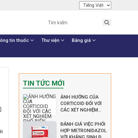
ông tin thuốc
Thư viện
Bảng giá
TIN TỨC MỚI
ẢNH HƯỞNG CỦA
CORTICOID ĐỐI VỚI
CÁC XÉT NGHIỆM
PHỔ BIẾN
ĐÁNH GIÁ VIỆC PHỐI
HỢP METRONIDAZOL
ài
VỚI KHÁNG SINH ĐÃ