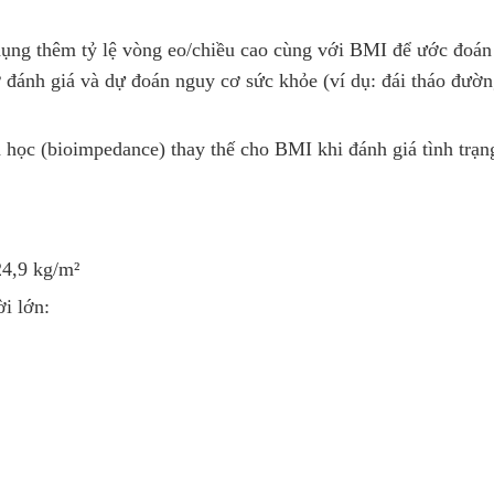
ụng thêm tỷ lệ vòng eo/chiều cao cùng với BMI để ước đoán
ợ đánh giá và dự đoán nguy cơ sức khỏe (ví dụ: đái tháo đườ
học (bioimpedance) thay thế cho BMI khi đánh giá tình trạn
4,9 kg/m²
i lớn: