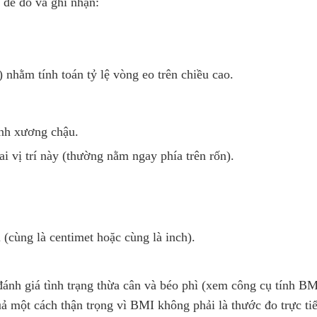
 để đo và ghi nhận:
nhằm tính toán tỷ lệ vòng eo trên chiều cao.
ỉnh xương chậu.
i vị trí này (thường nằm ngay phía trên rốn).
(cùng là centimet hoặc cùng là inch).
nh giá tình trạng thừa cân và béo phì (xem công cụ tính B
ả một cách thận trọng vì BMI không phải là thước đo trực ti