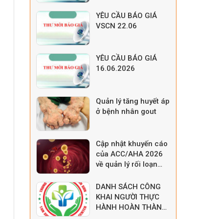
YÊU CẦU BÁO GIÁ
VSCN 22.06
YÊU CẦU BÁO GIÁ
16.06.2026
Quản lý tăng huyết áp
ở bệnh nhân gout
Cập nhật khuyến cáo
của ACC/AHA 2026
về quản lý rối loạn
lipid máu
DANH SÁCH CÔNG
KHAI NGƯỜI THỰC
HÀNH HOÀN THÀNH
QUÁ TRÌNH THỰC