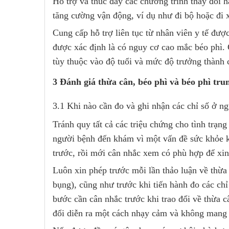
Hỗ trợ và thúc đẩy các chương trình thay đổi 
tăng cường vận động, ví dụ như đi bộ hoặc đi xe
Cung cấp hỗ trợ liên tục từ nhân viên y tế đượ
được xác định là có nguy cơ cao mắc béo phì. 
tùy thuộc vào độ tuổi và mức độ trưởng thành c
3 Đánh giá thừa cân, béo phì và béo phì tru
3.1 Khi nào cần đo và ghi nhận các chỉ số ở n
Tránh quy tất cả các triệu chứng cho tình trạn
người bệnh đến khám vì một vấn đề sức khỏe kh
trước, rồi mới cân nhắc xem có phù hợp để xin
Luôn xin phép trước mỗi lần thảo luận về thừa 
bụng), cũng như trước khi tiến hành đo các chỉ
bước cần cân nhắc trước khi trao đổi về thừa 
đổi diễn ra một cách nhạy cảm và không mang 