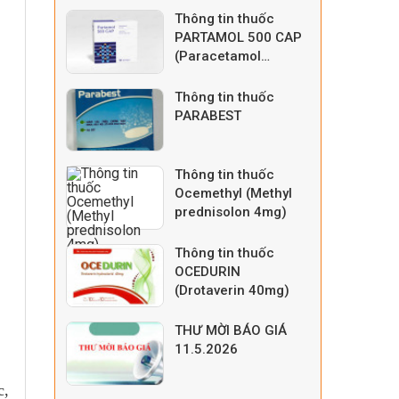
HÀNH TẠI TRUNG
Thông tin thuốc
TÂM Y TẾ KHU VỰC
PARTAMOL 500 CAP
TÂN SƠN
(Paracetamol
500mg)
Thông tin thuốc
PARABEST
Thông tin thuốc
Ocemethyl (Methyl
prednisolon 4mg)
Thông tin thuốc
OCEDURIN
(Drotaverin 40mg)
THƯ MỜI BÁO GIÁ
11.5.2026
c,