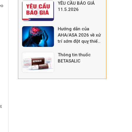
YÊU CẦU BÁO GIÁ
eo
11.5.2026
Hướng dẫn của
AHA/ASA 2026 về xử
trí sớm đột quỵ thiếu
máu não cấp
Thông tin thuốc
BETASALIC
t