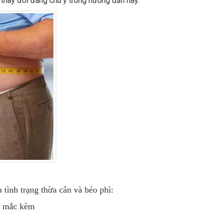
 thay đổi đáng chú ý trong hướng dẫn này.
tình trạng thừa cân và béo phì:
ng mắc kèm