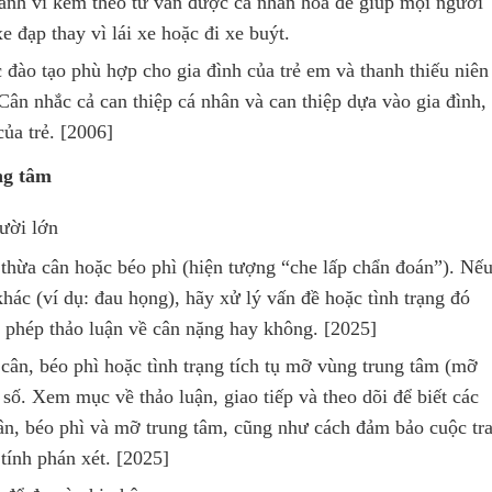
hành vi kèm theo tư vấn được cá nhân hóa để giúp mọi người
 đạp thay vì lái xe hoặc đi xe buýt.
c đào tạo phù hợp cho gia đình của trẻ em và thanh thiếu niên
Cân nhắc cả can thiệp cá nhân và can thiệp dựa vào gia đình,
ủa trẻ. [2006]
ng tâm
gười lớn
g thừa cân hoặc béo phì (hiện tượng “che lấp chẩn đoán”). Nế
ác (ví dụ: đau họng), hãy xử lý vấn đề hoặc tình trạng đó
 phép thảo luận về cân nặng hay không. [2025]
cân, béo phì hoặc tình trạng tích tụ mỡ vùng trung tâm (mỡ
 số. Xem mục về thảo luận, giao tiếp và theo dõi để biết các
cân, béo phì và mỡ trung tâm, cũng như cách đảm bảo cuộc tr
tính phán xét. [2025]