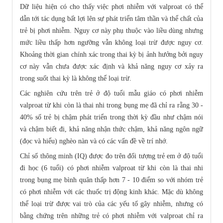
Dữ liệu hiện có cho thấy việc phơi nhiễm với valproat có thể
dẫn tới tác dụng bất lợi lên sự phát triển tâm thần và thể chất của
trẻ bị phơi nhiễm. Nguy cơ này phụ thuộc vào liều dùng nhưng
mức liều thấp hơn ngưỡng vẫn không loại trừ được nguy cơ.
Khoảng thời gian chính xác trong thai kỳ bị ảnh hưởng bởi nguy
cơ này vẫn chưa được xác định và khả năng nguy cơ xảy ra
trong suốt thai kỳ là không thể loại trừ.
Các nghiên cứu trên trẻ ở độ tuổi mẫu giáo có phơi nhiễm
valproat từ khi còn là thai nhi trong bụng mẹ đã chỉ ra rằng 30 -
40% số trẻ bị chậm phát triển trong thời kỳ đầu như chậm nói
và chậm biết đi, khả năng nhận thức chậm, khả năng ngôn ngữ
(đọc và hiểu) nghèo nàn và có các vấn đề về trí nhớ.
Chỉ số thông minh (IQ) được đo trên đối tượng trẻ em ở độ tuổi
đi học (6 tuổi) có phơi nhiễm valproat từ khi còn là thai nhi
trong bụng mẹ bình quân thấp hơn 7 - 10 điểm so với nhóm trẻ
có phơi nhiễm với các thuốc trị động kinh khác. Mặc dù không
thể loại trừ được vai trò của các yếu tố gây nhiễm, nhưng có
bằng chứng trên những trẻ có phơi nhiễm với valproat chỉ ra