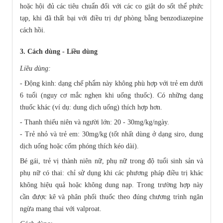
hoặc hội đủ các tiêu chuẩn đối với các co giật do sốt thể phức
tạp, khi đã thất bại với điều trị dự phòng bằng benzodiazepine
cách hồi.
3. Cách dùng - Liều dùng
Liều dùng:
- Động kinh: dạng chế phẩm này không phù hợp với trẻ em dưới
6 tuổi (nguy cơ mắc nghẹn khi uống thuốc). Có những dạng
thuốc khác (ví dụ: dung dịch uống) thích hợp hơn.
- Thanh thiếu niên và người lớn: 20 - 30mg/kg/ngày.
- Trẻ nhỏ và trẻ em: 30mg/kg (tốt nhất dùng ở dạng siro, dung
dịch uống hoặc cốm phóng thích kéo dài).
Bé gái, trẻ vị thành niên nữ, phụ nữ trong độ tuổi sinh sản và
phụ nữ có thai: chỉ sử dụng khi các phương pháp điều trị khác
không hiệu quả hoặc không dung nạp. Trong trường hợp này
cần được kê và phân phối thuốc theo đúng chương trình ngăn
ngừa mang thai với valproat.