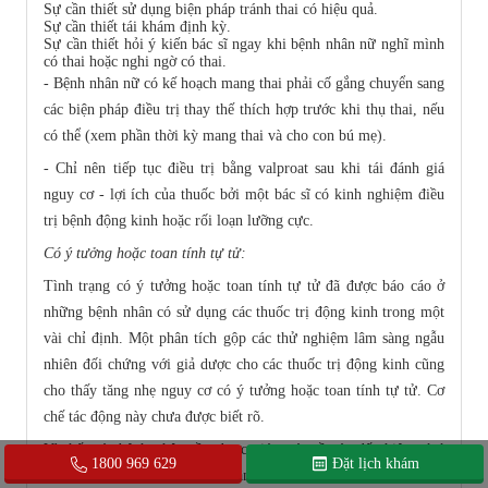
Sự cần thiết sử dụng biện pháp tránh thai có hiệu quả.
Sự cần thiết tái khám định kỳ.
Sự cần thiết hỏi ý kiến bác sĩ ngay khi bệnh nhân nữ nghĩ mình
có thai hoặc nghi ngờ có thai.
- Bệnh nhân nữ có kế hoạch mang thai phải cố gắng chuyển sang
các biện pháp điều trị thay thế thích hợp trước khi thụ thai, nếu
có thể (xem phần thời kỳ mang thai và cho con bú mẹ).
- Chỉ nên tiếp tục điều trị bằng valproat sau khi tái đánh giá
nguy cơ - lợi ích của thuốc bởi một bác sĩ có kinh nghiệm điều
trị bệnh động kinh hoặc rối loạn lưỡng cực.
Có ý tưởng hoặc toan tính tự tử:
Tình trạng có ý tưởng hoặc toan tính tự tử đã được báo cáo ở
những bệnh nhân có sử dụng các thuốc trị động kinh trong một
vài chỉ định. Một phân tích gộp các thử nghiệm lâm sàng ngẫu
nhiên đối chứng với giả dược cho các thuốc trị động kinh cũng
cho thấy tăng nhẹ nguy cơ có ý tưởng hoặc toan tính tự tử. Cơ
chế tác động này chưa được biết rõ.
Vì thế, các bệnh nhân cần được giám sát về các dấu hiệu có ý
1800 969 629
Đặt lịch khám
tưởng hoặc toan tính tự tử và cần tìm kiếm trợ giúp y khoa ngay