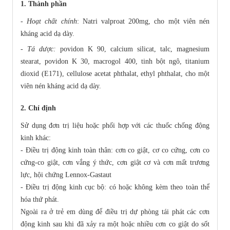
1. Thành phần
- Hoạt chất chính
: Natri valproat 200mg, cho một viên nén
kháng acid dạ dày.
- Tá dược:
povidon K 90, calcium silicat, talc, magnesium
stearat, povidon K 30, macrogol 400, tinh bột ngô, titanium
dioxid (E171), cellulose acetat phthalat, ethyl phthalat, cho một
viên nén kháng acid dạ dày.
2. Chỉ định
Sử dụng đơn trị liệu hoặc phối hợp với các thuốc chống động
kinh khác:
- Điều trị động kinh toàn thân: cơn co giật, cơ co cứng, cơn co
cứng-co giật, cơn vắng ý thức, cơn giật cơ và cơn mất trương
lực, hội chứng Lennox-Gastaut
- Điều trị động kinh cục bộ: có hoặc không kèm theo toàn thể
hóa thứ phát.
Ngoài ra ở trẻ em dùng để điều trị dự phòng tái phát các cơn
động kinh sau khi đã xảy ra một hoặc nhiều cơn co giật do sốt