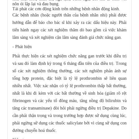
nôn ói lập lại và đau bụng.
Tái phát các cơn động kinh trên những bệnh nhân động kinh.
Các bệnh nhân (hoặc người thân của bệnh nhân nhi) phải được
hướng dẫn để báo cho bác sĩ khi xảy ra các dấu hiệu này. Phải
tiến hành ngay các xét nghiệm thăm dò bao gồm cả việc khám
lâm sàng và xét nghiệm cận lâm sàng đánh giá chức năng gan.
- Phát hiện
Phải thực hiện các xét nghiệm chức năng gan trước khi điều trị
và sau đó làm định kỳ trong 6 tháng đầu tiên của điều trị. Trong
số các xét nghiệm thông thường, các xét nghiệm phản ánh sự
tổng hợp protein, đặc biệt là tỷ lệ prothrombin sẽ liên quan
nhiều nhất. Việc xác nhận có tỷ lệ prothrombin thấp bất thường,
nhất là khi đi kèm với các bất thường về sinh hóa (giảm rõ rệt
fibrinogen và các yếu tố đông máu, tăng nồng độ bilirubin và
tăng các transaminase) đòi hỏi phải ngừng điều trị Depakine. Do
cần phải thận trọng và trong trường hợp được sử dụng cùng lúc,
phải ngừng sử dụng các thuốc salicylate bởi vì cùng sử dụng con
đường chuyển hoá thuốc.