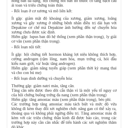
hồng ban đa dạng, hội chứng nổi ban do thuốc có tăng bạch cầu
ái toan và triệu chứng toàn thân.
- Rối loạn ở cơ xương và mô liên kết:
Ít gặp: giảm mật độ khoáng của xương, giảm xương, loãng
xương và gãy xương ở những bệnh nhân điều trị dài hạn với
Depakine cơ chế mà Depakine ảnh hưởng đến sự chuyển hóa
xương chưa được xác định.
Hiếm gặp: lupus ban đỏ hệ thống (xem phần thận trọng), ly giải
cơ vân (xem phần thận trọng).
- Rối loạn nội tiết:
Ít gặp: hội chứng tiết hormon kháng lợi niệu không thích hợp,
cường androgen (rậm lông, nam hóa, mụn trứng cá, hói đầu
kiểu nam giới, và/ hoặc tăng androgen).
Hiếm gặp: giảm năng tuyến giáp (xem phần thời kỳ mang thai
và cho con bú mẹ)
- Rối loạn dinh dưỡng và chuyển hóa:
Thường gặp: giảm natri máu, tăng cân.
Tăng cân nên được theo dõi cẩn thận vì là một yếu tố nguy cơ
của hội chứng buồng trứng đa nang (xem phần thận trọng)
Hiếm gặp: tăng amoniac máu (xem phần thận trọng), béo phì.
Các trường hợp tăng amoniac máu tách biệt và mức độ vừa
không đi kèm thay đổi xét nghiệm chức năng gan có thể xảy ra,
thoáng qua và không phải ngừng điều trị. Tăng amoniac máu đi
kèm với các triệu chứng thần kinh đã được báo cáo, trong các
trường hợp này cần cân nhắc để tiến hành các xét nghiệm thăm
dò khác.