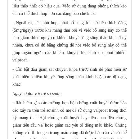
liều thấp nhất có hiệu quả. Việc sử dụng dạng phóng thích kéo
dài có thể thích hợp hơn các dạng bào chế khác.
- Ngoài ra, nếu phù hợp, phải bổ sung folat ở liều thích đáng
(5mg/ngày) trước khi mang thai bởi vì việc bổ sung này có thể
làm giảm thiểu nguy cơ khiếm khuyết ống sống thần kinh. Tuy
nhiên, chưa có đủ bằng chứng để nói việc bổ sung này có thể
giúp ngăn ngừa các khiếm khuyết lúc sinh do phơi nhiễm
valproat.
- Cần bắt đầu giám sát chuyên khoa trước sinh để phát hiện sự
xuất hiện khiếm khuyết ống sống thần kinh hoặc các dị dạng
khác.
Nguy cơ đối với trẻ sơ sinh:
- Rất hiếm gặp các trường hợp hội chứng xuất huyết được báo
cáo xảy ra trên trẻ sơ sinh có mẹ đã sử dụng valproat trong thời
kỳ mang thai. Hội chứng xuất huyết hay liên quan đến chứng
giảm tiểu cầu và/ hoặc giảm các yếu tố đông máu khác. Chứng
không có fibrinogen trong máu cũng đã được báo cáo và có thể