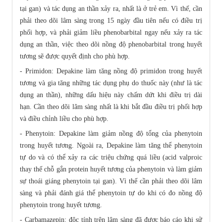
tại gan) và tác dụng an thần xảy ra, nhất là ở trẻ em. Vì thế, cần
phải theo dõi lâm sàng trong 15 ngày đầu tiên nếu có điều trị
phối hợp, và phải giảm liều phenobarbital ngay nếu xảy ra tác
dụng an thần, việc theo dõi nồng độ phenobarbital trong huyết
tương sẽ được quyết định cho phù hợp.
- Primidon: Depakine làm tăng nồng độ primidon trong huyết
tương và gia tăng những tác dụng phụ do thuốc này (như là tác
dụng an thần), những dấu hiệu này chấm dứt khi điều trị dài
hạn. Cần theo dõi lâm sàng nhất là khi bắt đầu điều trị phối hợp
và điều chỉnh liều cho phù hợp.
- Phenytoin: Depakine làm giảm nồng độ tổng của phenytoin
trong huyết tương. Ngoài ra, Depakine làm tăng thể phenytoin
tự do và có thể xảy ra các triệu chứng quá liều (acid valproic
thay thế chỗ gắn protein huyết tương của phenytoin và làm giảm
sự thoái giáng phenytoin tại gan). Vì thế cần phải theo dõi lâm
sàng và phải đánh giá thể phenytoin tự do khi có đo nồng độ
phenytoin trong huyết tương.
- Carbamazepin: độc tính trên lâm sàng đã được báo cáo khi sử