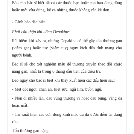
Báo cho bác sĩ biết tất cả các thuốc bạn hoặc con bạn đang dùng
hoặc mới vừa dùng, kể cả những thuốc không cần kê đơn.
- Cảnh báo đặc biệt
Phải cẩn thận khi uống Depakine:
Rất hiếm khi xảy ra, nhưng Depakine có thể gây tổn thương gan
(viêm gan) hoặc tụy (viêm tụy) nguy kịch đến tính mạng cho
người bệnh.
Bác sĩ sẽ cho xét nghiệm máu để thường xuyên theo dõi chức
năng gan, nhất là trong 6 tháng đầu tiên của điều trị.
Báo ngay cho bác sĩ biết khi thấy xuất hiện các dấu hiệu sau:
- Mệt đột ngột, chán ăn, kiệt sức, ngủ lịm, buồn ngủ.
- Nôn ói nhiều lần, đau vùng thượng vị hoặc đau bụng, vàng da
hoặc mắt.
- Tái xuất hiện các cơn động kinh mặc dù đã được điều trị đúng
cách.
Tổn thương gan nặng