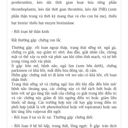
prothrombin, kéo dài thời gian hoạt hóa từng phần
thromboplastin, kéo dài thời gian thrombin, kéo dài INR) (xem
phần thận trọng và thời kỳ mang thai và cho con bú mẹ), thiếu
hụt biotin/ thiếu hụt enzym biotinidase.
- Rối loạn hệ thần kinh:
Rất thường gặp: chứng run lắc.
Thường gặp: rối loạn ngoại tháp, trạng thái sững sờ, ngủ gà,
chứng co giật, suy giảm trí nhớ, đau đầu, giật nhãn cầu, chóng
mặt có thể xảy ra một vài phút sau khi tiêm tĩnh mạch, và tự hết
trong vòng một vài phút.
Ít gặp: hôn mê, bệnh não, ngủ lịm (xem bên dưới), chứng
parkinson có khả hồi, mất điều hòa động tác, dị cảm.
Hiếm gặp: chứng mất trí đi kèm với teo não có khả hồi, rối loạn
nhận thức.
Trạng thái sững sờ và chứng ngủ lịm đôi khi dẫn đến hôn mê/
bệnh não thoáng qua, các chứng này có thể tách biệt hoặc đi
kèm với sự gia tăng tần suất của chứng co giật trong khi điều trị
và các chứng này giảm đi khi ngưng điều trị hoặc giảm liều
thuốc sử dụng. Các trường hợp này rất hay gặp trong điều trị
phối hợp (nhất là với phenobarbital hoặc với topiramat) hoặc sau
khi tăng liều valproat đột ngột.
- Rối loạn ở tai và ốc tai: Thường gặp: chứng điếc.
- Rối loạn ở hệ hô hấp, trung thất, lồng ngực: Ít gặp: tràn dịch