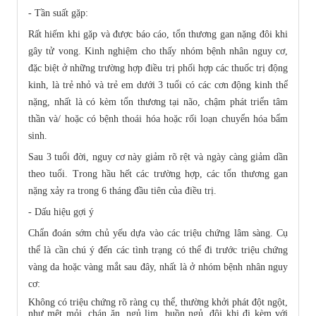
- Tần suất gặp:
Rất hiếm khi gặp và được báo cáo, tổn thương gan nặng đôi khi
gây tử vong. Kinh nghiệm cho thấy nhóm bệnh nhân nguy cơ,
đặc biệt ở những trường hợp điều trị phối hợp các thuốc trị động
kinh, là trẻ nhỏ và trẻ em dưới 3 tuổi có các cơn động kinh thể
nặng, nhất là có kèm tổn thương tại não, chậm phát triển tâm
thần và/ hoặc có bệnh thoái hóa hoặc rối loạn chuyển hóa bẩm
sinh.
Sau 3 tuổi đời, nguy cơ này giảm rõ rệt và ngày càng giảm dần
theo tuổi. Trong hầu hết các trường hợp, các tổn thương gan
nặng xảy ra trong 6 tháng đầu tiên của điều trị.
- Dấu hiệu gợi ý
Chẩn đoán sớm chủ yếu dựa vào các triệu chứng lâm sàng. Cụ
thể là cần chú ý đến các tình trạng có thể đi trước triệu chứng
vàng da hoặc vàng mắt sau đây, nhất là ở nhóm bệnh nhân nguy
cơ:
Không có triệu chứng rõ ràng cụ thể, thường khởi phát đột ngột,
như mệt mỏi, chán ăn, ngủ lịm, buồn ngủ, đôi khi đi kèm với