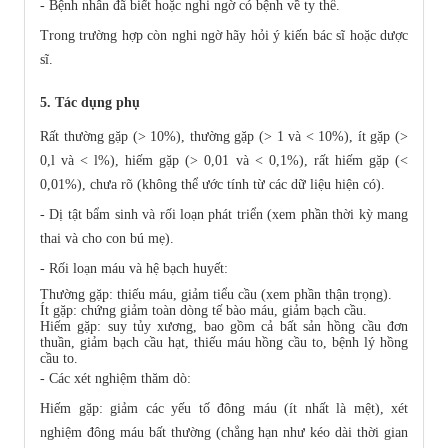
- Bệnh nhân đã biết hoặc nghi ngờ có bệnh về ty thể.
Trong trường hợp còn nghi ngờ hãy hỏi ý kiến bác sĩ hoặc dược
sĩ.
5. Tác dụng phụ
Rất thường gặp (> 10%), thường gặp (> 1 và < 10%), ít gặp (>
0,l và < l%), hiếm gặp (> 0,01 và < 0,1%), rất hiếm gặp (<
0,01%), chưa rõ (không thể ước tính từ các dữ liệu hiện có).
- Dị tật bẩm sinh và rối loạn phát triển (xem phần thời kỳ mang
thai và cho con bú mẹ).
- Rối loạn máu và hệ bạch huyết:
Thường gặp: thiếu máu, giảm tiểu cầu (xem phần thận trọng).
Ít gặp: chứng giảm toàn dòng tế bào máu, giảm bạch cầu.
Hiếm gặp: suy tủy xương, bao gồm cả bất sản hồng cầu đơn
thuần, giảm bạch cầu hạt, thiếu máu hồng cầu to, bệnh lý hồng
cầu to.
- Các xét nghiệm thăm dò:
Hiếm gặp: giảm các yếu tố đông máu (ít nhất là mệt), xét
nghiệm đông máu bất thường (chẳng hạn như kéo dài thời gian