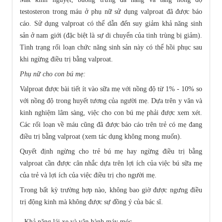
testosteron trong máu ở phụ nữ sử dụng valproat đã được báo
cáo. Sử dụng valproat có thể dẫn đến suy giảm khả năng sinh
sản ở nam giới (đặc biệt là sự di chuyển của tinh trùng bị giảm).
Tình trạng rối loạn chức năng sinh sản này có thể hồi phục sau
khi ngừng điều trị bằng valproat.
Phụ nữ cho con bú mẹ:
Valproat được bài tiết ít vào sữa mẹ với nồng độ từ 1% - 10% so
với nồng độ trong huyết tương của người mẹ. Dựa trên y văn và
kinh nghiệm lâm sàng, việc cho con bú mẹ phải được xem xét.
Các rối loạn về máu cũng đã được báo cáo trên trẻ có mẹ đang
điều trị bằng valproat (xem tác dụng không mong muốn).
Quyết định ngừng cho trẻ bú mẹ hay ngừng điều trị bằng
valproat cần được cân nhắc dựa trên lợi ích của việc bú sữa mẹ
của trẻ và lợi ích của việc điều trị cho người mẹ.
Trong bất kỳ trường hợp nào, không bao giờ được ngưng điều
trị động kinh mà không được sự đồng ý của bác sĩ.
- Khả năng lái xe và vận hành máy móc