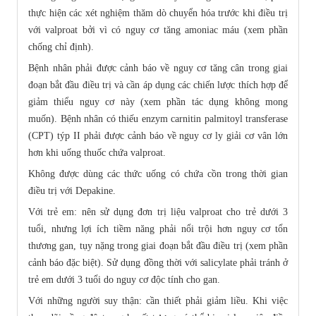
thực hiện các xét nghiệm thăm dò chuyển hóa trước khi điều trị
với valproat bởi vì có nguy cơ tăng amoniac máu (xem phần
chống chỉ định).
Bệnh nhân phải được cảnh báo về nguy cơ tăng cân trong giai
đoạn bắt đầu điều trị và cần áp dụng các chiến lược thích hợp để
giảm thiểu nguy cơ này (xem phần tác dụng không mong
muốn). Bệnh nhân có thiếu enzym carnitin palmitoyl transferase
(CPT) týp II phải được cảnh báo về nguy cơ ly giải cơ vân lớn
hơn khi uống thuốc chứa valproat.
Không được dùng các thức uống có chứa cồn trong thời gian
điều trị với Depakine.
Với trẻ em: nên sử dụng đơn trị liệu valproat cho trẻ dưới 3
tuổi, nhưng lợi ích tiềm năng phải nổi trội hơn nguy cơ tổn
thương gan, tụy nặng trong giai đoạn bắt đầu điều trị (xem phần
cảnh báo đặc biệt). Sử dụng đồng thời với salicylate phải tránh ở
trẻ em dưới 3 tuổi do nguy cơ độc tính cho gan.
Với những người suy thận: cần thiết phải giảm liều. Khi việc