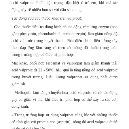
acid valproic. Phải thận trọng, đặc biệt ở trẻ em, khi mà tác
động này sẽ nhiều hơn so với dân số chung.
Tác động của các thuốc khác trên valproat:
- Các thuốc điều trị động kinh có tác động cảm ứng enzym (bao
gồm phenytoin, phenobarbital, carbamazepin) làm giảm nồng độ
acid valproic trong huyết thanh. Phải điều chỉnh liều lượng tùy
theo đáp ứng lâm sàng và theo các nồng độ thuốc trong máu
trong trường hợp có điều trị phối hợp.
Mặt khác, phối hợp felbamat và valpropat làm giảm thanh thải
acid valproic từ 22 - 50%, hậu quả là tăng nồng độ acid valproic
trong huyết tương. Liều lượng valpropat sử dụng phải được
giám sát.
- Mefloquin làm tăng chuyển hóa acid valproic và có tác động
gây co giật, vì thế, khi điều trị phối hợp có thể xảy ra các cơn
động kinh.
- Trong trường hợp sử dụng valproat cùng lúc với những thuốc
có tính gắn với protein cao (aspirin), nồng độ acid valproic ở thể
tự do có thể tăng lên.