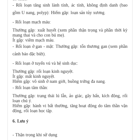
- Rối loạn tăng sinh lành tính, ác tính, không định danh (bao
gồm U nang, polyp): Hiếm gặp: loạn sản tủy xương.
- Rối loạn mạch máu:
Thường gặp: xuất huyết (xem phần thận trọng và phần thời kỳ
mang thai và cho con bú mẹ).
Ít gặp: viêm mạch máu.
- Rối loạn ở gan - mật: Thường gặp: tổn thương gan (xem phần
cảnh báo đặc biệt).
- Rối loạn ở tuyến vú và hệ sinh dục:
Thường gặp: rối loạn kinh nguyệt.
Ít gặp: mất kinh nguyệt.
Hiếm gặp: vô sinh ở nam giới, buồng trứng đa nang.
- Rối loạn tâm thần:
Thường gặp: trạng thái lú lẫn, ảo giác, gây hấn, kích động, rối
loạn chú ý.
Hiếm gặp: hành vi bất thường, tăng hoạt động do tâm thần vận
động, rối loạn học tập.
6. Lưu ý
- Thận trọng khi sử dụng