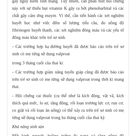
gây nguy hiểm tính mạng. Tuy nhiên, cần phân biệt hội chứng
này với sự thiếu hụt vitamin K gây ra bởi phenobarbital và các
chất gây cảm ứng enzym. Vì thế, cần tiến hành các xét nghiệm
huyết học như việc đếm số lượng tiểu cầu, đo nồng độ
fibrinogen huyết thanh, các xét nghiệm đông máu và các yếu tố
đông máu khác trên trẻ sơ sinh.
- Các trường hợp hạ đường huyết đã được báo cáo trên trẻ sơ
sinh có mẹ từng sử dụng valproat
trong 3 tháng cuối của thai kì.
- Các trường hợp giảm năng tuyến giáp cũng đã được báo cáo
trên trẻ sơ sinh có mẹ từng sử dụng valproat trong thời kì mang
thai.
- Hội chứng cai thuốc (cụ thể như là kích động, vật vã, kích
thích quá mức, lo sợ, tăng động, rối loạn trương lực cơ, run cơ,
co giật và rối loạn ăn uống) có thể xảy ra trên trẻ sơ sinh có mẹ
từng sử dụng valproat trong ba tháng cuối của thai kỳ.
Khả năng sinh sản
Mất kinh nguyệt, buồng trứng đa nang và tăng nồng độ