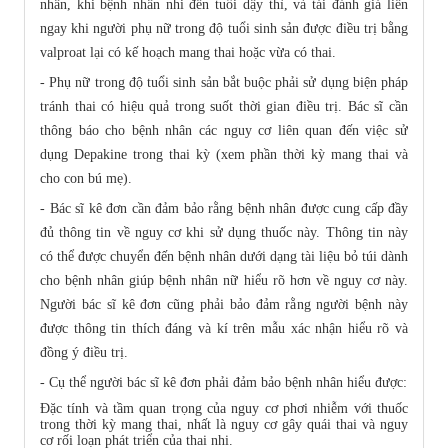
nhân, khi bệnh nhân nhi đến tuổi dậy thì, và tái đánh giá liền
ngay khi người phụ nữ trong độ tuổi sinh sản được điều trị bằng
valproat lại có kế hoạch mang thai hoặc vừa có thai.
- Phụ nữ trong độ tuổi sinh sản bắt buộc phải sử dụng biện pháp
tránh thai có hiệu quả trong suốt thời gian điều trị. Bác sĩ cần
thông báo cho bệnh nhân các nguy cơ liên quan đến việc sử
dụng Depakine trong thai kỳ (xem phần thời kỳ mang thai và
cho con bú mẹ).
- Bác sĩ kê đơn cần đảm bảo rằng bệnh nhân được cung cấp đầy
đủ thông tin về nguy cơ khi sử dụng thuốc này. Thông tin này
có thể được chuyển đến bệnh nhân dưới dạng tài liệu bỏ túi dành
cho bệnh nhân giúp bệnh nhân nữ hiểu rõ hơn về nguy cơ này.
Người bác sĩ kê đơn cũng phải bảo đảm rằng người bệnh này
được thông tin thích đáng và kí trên mẫu xác nhận hiểu rõ và
đồng ý điều trị.
- Cụ thể người bác sĩ kê đơn phải đảm bảo bệnh nhân hiểu được:
Đặc tính và tầm quan trọng của nguy cơ phơi nhiễm với thuốc
trong thời kỳ mang thai, nhất là nguy cơ gây quái thai và nguy
cơ rối loạn phát triển của thai nhi.