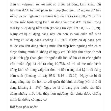
điều trị valproat, so với một số thuốc trị động kinh khác. Dữ
liệu thu được từ một phân tích gộp (bao gồm từ nguồn dữ liệu
sổ bộ và các nghiên cứu thuần tập) đã chỉ ra rằng 10,73% số trẻ
có mẹ mắc bệnh động kinh sử dụng valproat đơn trị liệu trong
thai kỳ bị dị dạng bẩm sinh (khoảng tin cậy 95%: 8,16 - 13,29).
Nguy cơ bị dị dạng nặng này lớn hơn so với quần thể bình
thường (tỉ lệ dị dạng khoảng 2 - 3%). Nguy cơ dị dạng phụ
thuộc vào liều dùng nhưng mức liều thấp hơn ngưỡng vẫn chưa
được chứng minh là không có nguy cơ. Dữ liệu thu được từ một
phân tích gộp (bao gồm từ nguồn dữ liệu sổ bộ và từ các nghiên
cứu thuần tập) đã chỉ ra rằng 10,73% số trẻ có mẹ mắc bệnh
động kinh sử dụng valproat đơn trị liệu trong thai kỳ bị dị dạng
bẩm sinh (khoảng tin cậy 95%: 8,16 - 13,29). Nguy cơ bị dị
dạng nặng này lớn hơn so với quần thể bình thường (với tỉ lệ dị
dạng khoảng 2 - 3%). Nguy cơ bị dị dạng phụ thuộc vào liều
dùng nhưng mức liều thấp hơn ngưỡng vẫn chưa được chứng
minh là không có nguy cơ.
Rối loạn phát triển: