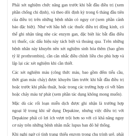
Phải xét nghiệm chức năng gan trước khi bắt đầu điều trị (xem
phần chống chi định), và theo dõi định kỳ trong 6 tháng đầu tiên
của điều trị trên những bệnh nhân có nguy cơ (xem phần cảnh
báo đặc biệt). Như với hầu hết các thuốc điều trị động kinh, có
thể ghi nhận tăng nhẹ các enzym gan, đặc biệt lúc bắt đầu điều
trị thuốc, các dấu hiệu này tách biệt và thoáng qua. Trên những
bệnh nhân này khuyên nên xét nghiệm sinh hóa thêm (bao gồm
tỷ lệ prothrombin), cần cân nhắc điều chỉnh liều cho phù hợp và
lập lại các xét nghiệm khi cần thiết.
Các xét nghiệm máu (công thức máu, bao gồm đếm tiểu cầu,
thời gian máu chảy) được khuyên làm trước khi bắt đầu điều trị
hoặc trước khi phẫu thuật, hoặc trong các trường hợp có vết bầm
hoặc chảy máu tự phát (xem phần tác dụng không mong muốn).
Mặc dù các rối loạn miễn dịch được ghi nhận là trường hợp
ngoại lệ trong khi sử dụng Depakine, nhưng việc điều trị với
Depakine phải có lợi ích vượt trội hơn so với có khả năng nguy
cơ này trên những bệnh nhân mắc lupus ban đỏ hệ thống.
Khi nghi ngờ có tình trạng thiếu enzym trong chu trình urê, phải