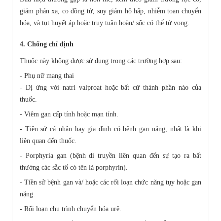
giảm phản xạ, co đồng tử, suy giảm hô hấp, nhiễm toan chuyển
hóa, và tụt huyết áp hoặc trụy tuần hoàn/ sốc có thể tử vong.
4. Chống chỉ định
Thuốc này không được sử dụng trong các trường hợp sau:
- Phụ nữ mang thai
- Dị ứng với natri valproat hoặc bất cứ thành phần nào của
thuốc.
- Viêm gan cấp tính hoặc mạn tính.
- Tiền sử cá nhân hay gia đình có bệnh gan nặng, nhất là khi
liên quan đến thuốc.
- Porphyria gan (bệnh di truyền liên quan đến sự tạo ra bất
thường các sắc tố có tên là porphyrin).
- Tiền sử bệnh gan và/ hoặc các rối loạn chức năng tụy hoặc gan
nặng.
- Rối loạn chu trình chuyển hóa urê.