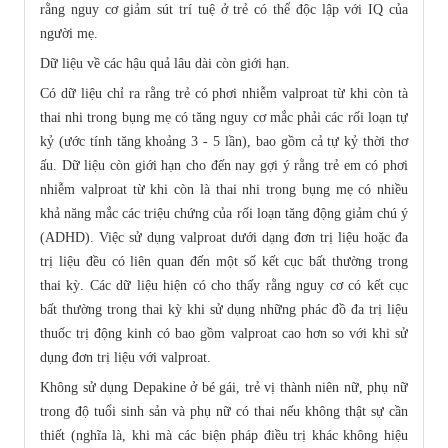
rằng nguy cơ giảm sút trí tuệ ở trẻ có thể độc lập với IQ của
người mẹ.
Dữ liệu về các hậu quả lâu dài còn giới hạn.
Có dữ liệu chỉ ra rằng trẻ có phơi nhiễm valproat từ khi còn tà
thai nhi trong bụng mẹ có tăng nguy cơ mắc phải các rối loạn tự
kỷ (ước tính tăng khoảng 3 - 5 lần), bao gồm cả tự kỷ thời thơ
ấu. Dữ liệu còn giới hạn cho đến nay gợi ý rằng trẻ em có phơi
nhiễm valproat từ khi còn là thai nhi trong bụng mẹ có nhiều
khả năng mắc các triệu chứng của rối loạn tăng động giảm chú ý
(ADHD). Việc sử dụng valproat dưới dạng đơn trị liệu hoặc đa
trị liệu đều có liên quan đến một số kết cục bất thường trong
thai kỳ. Các dữ liệu hiện có cho thấy rằng nguy cơ có kết cục
bất thường trong thai kỳ khi sử dụng những phác đồ đa trị liệu
thuốc trị động kinh có bao gồm valproat cao hơn so với khi sử
dụng đơn trị liệu với valproat.
Không sử dụng Depakine ở bé gái, trẻ vị thành niên nữ, phụ nữ
trong độ tuổi sinh sản và phụ nữ có thai nếu không thật sự cần
thiết (nghĩa là, khi mà các biện pháp điều trị khác không hiệu