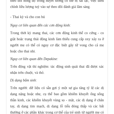
theo dõi nồng độ trong huyết tương có thể bị sai lạc, việc điều
chỉnh liều lượng tuỳ vào sự theo dõi đánh giá lâm sàng.
- Thai kỳ và cho con bú
Nguy cơ liên quan đến các cơn động kinh:
Trong thời kỳ mang thai, các cơn động kinh thể co cứng - co
giật hoặc trạng thái động kinh làm thiếu cung cấp oxy xảy ra ở
người mẹ có thể có nguy cơ đặc biệt gây tử vong cho cả mẹ
hoặc cho thai nhi.
Nguy cơ liên quan đến Depakine:
Trên động vật thí nghiệm: tác động sinh quái thai đã được xác
nhận trên chuột, và thỏ.
Dị dạng bẩm sinh:
Trên người: dữ liệu có sẵn gợi ý một sự gia tăng tỷ lệ các dị
dạng nặng hoặc nhẹ, cụ thể bao gồm khiếm khuyết ống sống
thần kinh, các khiếm khuyết vùng sọ - mặt, các dị dạng ở chân
tay, dị dạng tim mạch, dị dạng lỗ tiểu đóng thấp và các bất
thường ở các phần khác trong cơ thể của trẻ sinh từ người mẹ có