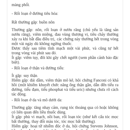
màng phổi.
- Rối loạn ở đường tiêu hóa:
Rất thường gặp: buồn nôn
Thường gặp: nôn, rối loạn ở nướu răng (chủ yếu là tăng sản
nướu răng), viêm miệng, đau vùng thượng vị, tiêu chảy thường
xảy ra khi bắt đầu điều trị, các chứng này thường hết trong vòng
một vài ngày dù không ngừng thuốc.
Được thấy sau tiêm tĩnh mạch một vài phút, và cũng tự hết
trong vòng vài phút sau đó.
Ít gặp: viêm tụy, đôi khi gây chết người (xem phần cảnh báo đặc
biệt).
- Rối loạn ở thận và đường tiểu:
Ít gặp: suy thận.
Hiếm gặp: đái dầm, viêm thận mô kẽ, hội chứng Fanconi có khả
hồi (một khiếm khuyết chức năng ống thận gần, dẫn đến tiểu ra
đường, tiểu đạm, tiểu phosphat và tiểu uric) nhưng chưa rõ cách
tác động.
- Rối loạn ở da và mô dưới da:
Thường gặp: tăng nhạy cảm, rụng tóc thoáng qua có hoặc không
có liên quan đến liều thuốc dùng.
Ít gặp: phù vi mạch, nồi ban, rối loạn tóc (như kết cấu tóc mọc
bất thường, thay đổi màu tóc, tóc mọc bất thường).
Hiếm gặp: hoại tử nhiễm độc ở da, hội chứng Stevens Johnson,