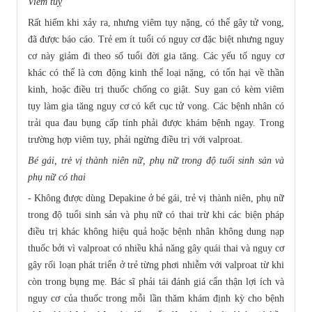
Viêm tuỵ
Rất hiếm khi xảy ra, nhưng viêm tụy nặng, có thể gây tử vong,
đã được báo cáo. Trẻ em ít tuổi có nguy cơ đặc biệt nhưng nguy
cơ này giảm đi theo số tuổi đời gia tăng. Các yếu tố nguy cơ
khác có thể là cơn động kinh thể loại nặng, có tổn hại về thần
kinh, hoặc điều trị thuốc chống co giật. Suy gan có kèm viêm
tụy làm gia tăng nguy cơ có kết cục tử vong. Các bệnh nhân có
trải qua đau bụng cấp tính phải được khám bệnh ngay. Trong
trường hợp viêm tụy, phải ngừng điều trị với valproat.
Bé gái, trẻ vị thành niên nữ, phụ nữ trong độ tuổi sinh sản và
phụ nữ có thai
- Không được dùng Depakine ở bé gái, trẻ vị thành niên, phụ nữ
trong độ tuổi sinh sản và phụ nữ có thai trừ khi các biện pháp
điều trị khác không hiệu quả hoặc bệnh nhân không dung nạp
thuốc bởi vì valproat có nhiều khả năng gây quái thai và nguy cơ
gây rối loạn phát triển ở trẻ từng phơi nhiễm với valproat từ khi
còn trong bụng mẹ. Bác sĩ phải tái đánh giá cẩn thận lợi ích và
nguy cơ của thuốc trong mỗi lần thăm khám định kỳ cho bệnh