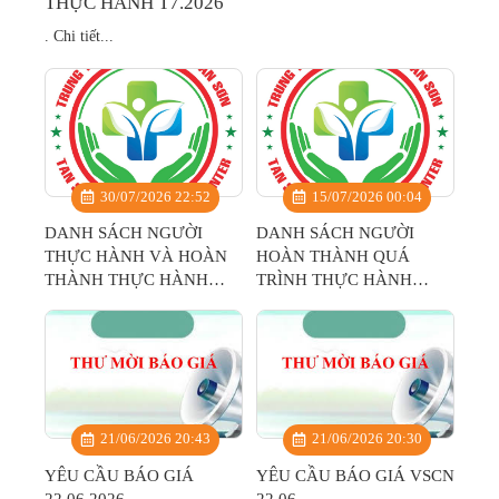
THỰC HÀNH T7.2026
.
Chi tiết...
30/07/2026 22:52
15/07/2026 00:04
DANH SÁCH NGƯỜI
DANH SÁCH NGƯỜI
THỰC HÀNH VÀ HOÀN
HOÀN THÀNH QUÁ
THÀNH THỰC HÀNH
TRÌNH THỰC HÀNH
T7.2026
T6.2026
21/06/2026 20:43
21/06/2026 20:30
YÊU CẦU BÁO GIÁ
YÊU CẦU BÁO GIÁ VSCN
22.06.2026
22.06