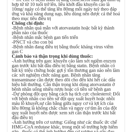
hợp tử từ 10 tuổi trở lên, liều khởi đầu khuyến cáo là
10mg/ ngày có thể tăng lên 80mg mỗi ngày tuỳ theo đáp
ứng và khả năng dung nạp, liều dùng nên được cá thể hoá
theo mục tiêu điều trị
Chống chỉ định:
-Bệnh nhân quá mẫn với atorvastatin hoặc bất kỳ thành
phần nào của thuốc
-Bệnh nhân mắc bệnh gan tiến triển
-PNCT và cho con bú
-Bệnh nhân đang điều trị bằng thuốc kháng virus viêm
gan C
Cảnh báo và thận trọng khi dùng thuốc:
-Ảnh hưởng trên gan: khuyến cáo làm xét ngiệm enzym
gan trước khi bắt đầu điều trị bằng statin. Bệnh nhân có
bất kỳ triệu chứng hoặc gợi ý tổn thương gan nào nên làm
các xét nghiệm chức năng gan. Bệnh nhân tăng
transaminase cần được theo dõi cho đến khi hết các dấu
hiệu bất thường. Cần thận trọng khi dùng atorvastatin ở
bệnh nhân uống nhiều rượu hoặc có tiền sử bệnh gan
-Dự phòng đột quỵ bằng cách hạ tích cực cholesterol: Đối
với bệnh nhân cso tiền sử đột quỵ xuất huyêt hoặc nhồi
máu lỗ khuyết,sự cân bằng giữa nguy cơ và lợi ích của
liều 80mg là không chắc chắn và nguy cơ tìm ẩn của đột
quỵ xuất huyết nên được xem xét cẩn thận trước khi bắt
đầu điều trị
-Ảnh hưởng trên cơ xương: Giống như các thuốc ức chế
HMG-CoA redutase khác, trong một số trường hợp hiếm
gặp , thuốc có thể ảnh hưởng đến cơ xương và gây đau