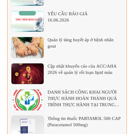
YÊU CẦU BÁO GIÁ
16.06.2026
Quản lý tăng huyết áp ở bệnh nhân
gout
Cập nhật khuyến cáo của ACC/AHA
2026 về quản lý rối loạn lipid máu
DANH SÁCH CÔNG KHAI NGƯỜI
THỰC HÀNH HOÀN THÀNH QUÁ
TRÌNH THỰC HÀNH TẠI TRUNG
TÂM Y TẾ KHU VỰC TÂN SƠN
Thông tin thuốc PARTAMOL 500 CAP
(Paracetamol 500mg)