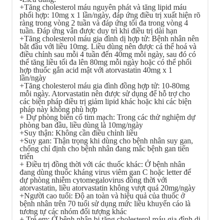
+Tăng cholesterol máu nguyên phát và tăng lipid máu
phối hợp: 10mg x 1 lần/ngày, đáp ứng điều trị xuất hiện rõ
ràng trong vòng 2 tuần và đáp ứng tối đa trong vòng 4
tuần. Đáp ứng vẫn được duy trì khi điều trị dài hạn
+Tăng cholesterol máu gia đình dị hợp tử: Bệnh nhân nên
bắt đầu với liều 10mg. Liều dùng nên được cá thể hoá và
điều chỉnh sau mỗi 4 tuần đến 40mg mỗi ngày, sau đó có
thể tăng liều tối đa lên 80mg mỗi ngày hoặc có thể phối
hợp thuốc gắn acid mật với atorvastatin 40mg x 1
lần/ngày
+Tăng cholesterol máu gia đình đồng hợp tử: 10-80mg
mỗi ngày. Atorvastatin nên được sử dụng để hỗ trợ cho
các biện pháp điều trị giảm lipid khác hoặc khi các biện
pháp này không phù hợp
+ Dự phòng biến cố tim mạch: Trong các thử nghiệm dự
phòng ban đầu, liều dùng là 10mg/ngày
+Suy thận: Không cần điều chỉnh liều
+Suy gan: Thận trọng khi dùng cho bệnh nhân suy gan,
chống chỉ định cho bệnh nhân đang mắc bệnh gan tiến
triển
+ Điều trị đồng thời với các thuốc khác: Ở bệnh nhân
đang dùng thuốc kháng virus viêm gan C hoặc letter để
dự phòng nhiễm cytomegalovirus đồng thời với
atorvastatin, liều atorvastatin không vượt quá 20mg/ngày
+Người cao tuổi: Độ an toàn và hiệu quả của thuốc ở
bệnh nhân trên 70 tuổi sử dụng mức liều khuyến cáo là
tương tự các nhóm đối tượng khác
+ Trẻ em: Ở bệnh nhân bị tăng cholesterol máu gia đình dị